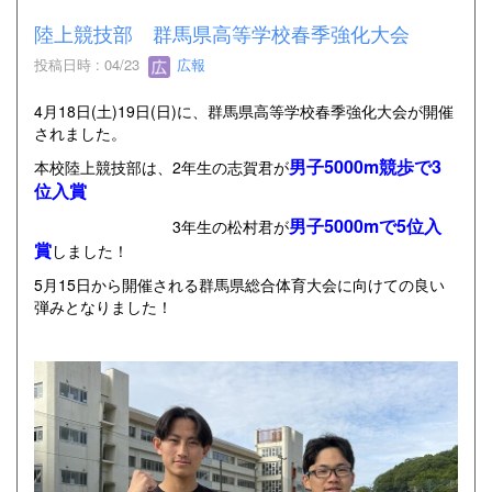
陸上競技部 群馬県高等学校春季強化大会
投稿日時 : 04/23
広報
4月18日(土)19日(日)に、群馬県高等学校春季強化大会が開催
されました。
男子5000m競歩で3
本校陸上競技部は、2年生の志賀君が
位入賞
男子5000mで5位入
3年生の松村君が
賞
しました！
5月15日から開催される群馬県総合体育大会に向けての良い
弾みとなりました！