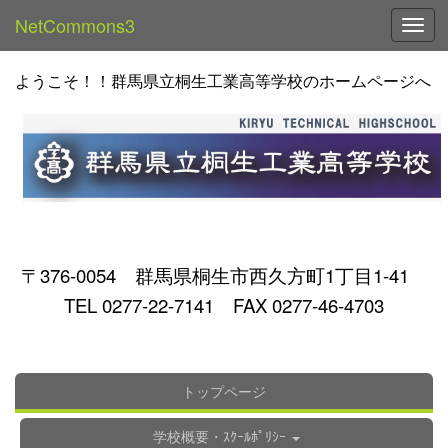
NetCommons3
Toggl
ようこそ！！群馬県立桐生工業高等学校のホームページへ
〒376-0054 群馬県桐生市西久方町1丁目1-41
TEL 0277-22-7141 FAX 0277-46-4703
トップページ
学校概要・ｽｸｰﾙﾎﾟﾘｼｰ