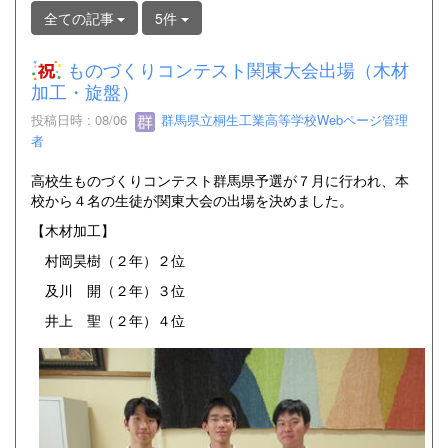
全ての記事
5件
ものづくりコンテスト関東大会出場（木材
加工・旋盤）
投稿日時 : 08/06
群馬県立桐生工業高等学校Webページ管理
者
高校生ものづくりコンテスト群馬県予選が７月に行われ、本
校から４名の生徒が関東大会の出場を決めました。
【木材加工】
村岡昊樹（２年）２位
及川 開（２年）３位
井上 聖（２年）４位