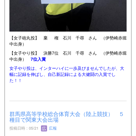
【女子砲丸投】 棄 権 石川 千尋 さん （伊勢崎赤堀
中出身）
【女子やり投】 決勝7位 石川 千尋 さん （伊勢崎赤堀
中出身）
7位入賞
女子やり投は、インターハイに一歩及びませんでしたが、大
幅に記録を伸ばし、自己新記録による大健闘の入賞でし
た！！
群馬県高等学校総合体育大会（陸上競技） ５
種目で関東大会出場
投稿日時 : 05/21
広報