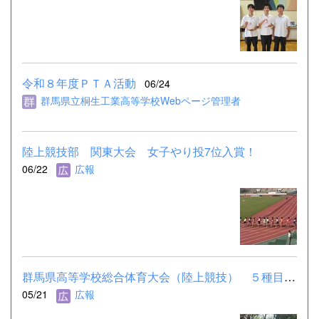
令和８年度ＰＴＡ活動
06/24
群馬県立桐生工業高等学校Webページ管理者
陸上競技部 関東大会 女子やり投7位入賞！
06/22
広報
群馬県高等学校総合体育大会（陸上競技） ５種目で関東大会出場
05/21
広報