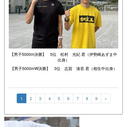
【男子5000m決勝】 5位 松村 光紀 君（伊勢崎あずま中
出身）
【男子5000mW決勝】 3位 志賀 湊音 君（相生中出身）
1
2
3
4
5
6
7
8
9
»