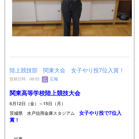
陸上競技部 関東大会 女子やり投7位入賞！
投稿日時 : 06/22
広報
関東高等学校陸上競技大会
6月12日（金）～15日（月）
女子やり投で7位入
茨城県 水戸信用金庫スタジアム
賞！
～結果～