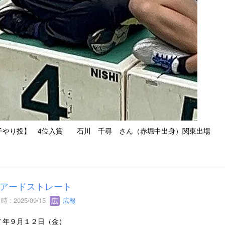
子やり投】 4位入賞 石川 千尋 さん（赤堀中出身）関東出場
アードストレート
 : 2025/09/15
広報
７年９月１２日（金）