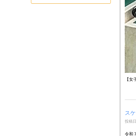
【女
スケ
投稿日時
令和