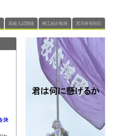
高校入試関係
桐工紹介動画
荒天時等対応
。
を決
行わ