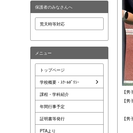
保護者のみなさんへ
荒天時等対応
メニュー
トップページ
学校概要・ｽｸｰﾙﾎﾟﾘｼｰ
【男
課程・学科紹介
【男
年間行事予定
【男
証明書等発行
PTAより