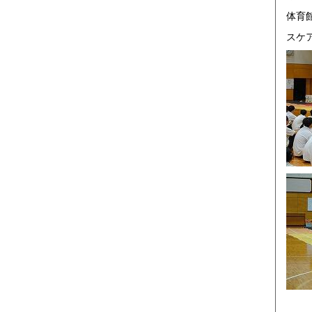
体育
スケ