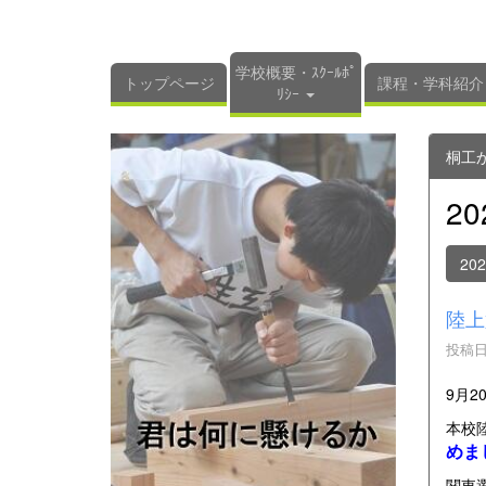
学校概要・ｽｸｰﾙﾎﾟ
トップページ
課程・学科紹介
ﾘｼｰ
桐工
2
20
陸上
投稿日時
9月2
本校
めま
関東