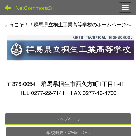
NetCommons3
Toggl
ようこそ！！群馬県立桐生工業高等学校のホームページへ
〒376-0054 群馬県桐生市西久方町1丁目1-41
TEL 0277-22-7141 FAX 0277-46-4703
トップページ
学校概要・ｽｸｰﾙﾎﾟﾘｼｰ