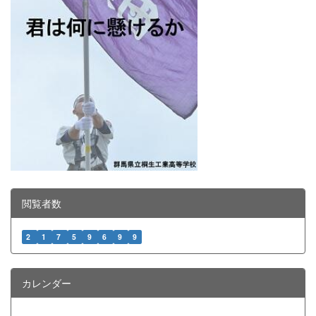
閲覧者数
2
1
7
5
9
6
9
9
カレンダー