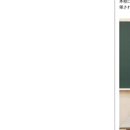
本校
催さ