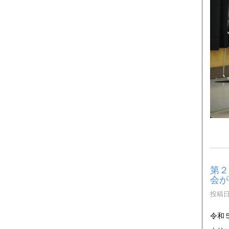
第２
会が
投稿日時
令和