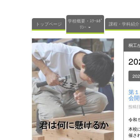
学校概要・ｽｸｰﾙﾎﾟ
トップページ
課程・学科紹介
ﾘｼｰ
桐工
2
20
第１
会開
投稿日時
令和
本校
催さ