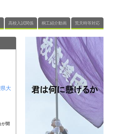
高校入試関係
桐工紹介動画
荒天時等対応
馬県大
会が開