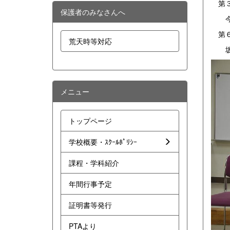
第３
保護者のみなさんへ
今井
第６
荒天時等対応
坂本
メニュー
トップページ
学校概要・ｽｸｰﾙﾎﾟﾘｼｰ
課程・学科紹介
年間行事予定
証明書等発行
PTAより