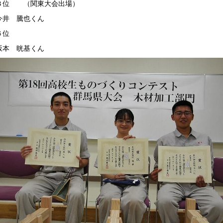
位 （関東大会出場）
 騰也くん
位
 晄基くん