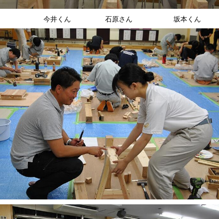
井くん 石原さん 坂本くん