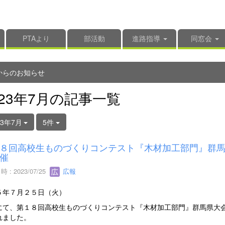
PTAより
部活動
進路指導
同窓会
からのお知らせ
023年7月の記事一覧
23年7月
5件
８回高校生ものづくりコンテスト『木材加工部門』群
催
 : 2023/07/25
広報
５年７月２５日（火）
にて、第１８回高校生ものづくりコンテスト『木材加工部門』群馬県大
れました。