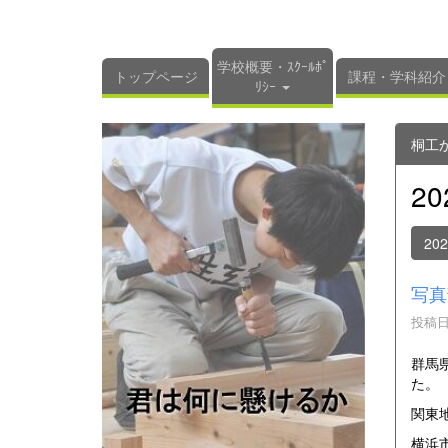
学校概要・ｽｸｰﾙﾎﾟ
トップページ
課程・学科紹介
ﾘｼｰ
桐工
2
20
写真
投稿日時
群馬
た。
関東
横浜