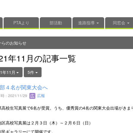
PTAより
部活動
進路指導
同窓会
からのお知らせ
021年11月の記事一覧
21年11月
5件
部４名が関東大会へ
 : 2021/11/29
広報
県高校生写真展で6名が受賞。うち、優秀賞の4名の関東大会出場がきま
地区高校写真展は２月３日（木）～２月６日（日）
市民ギャラリーにて開催です。