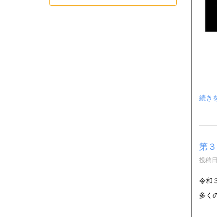
続き
第３
投稿日時
令和
多く