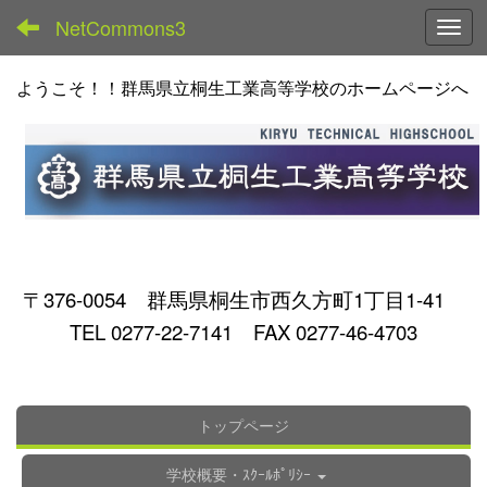
NetCommons3
Toggl
ようこそ！！群馬県立桐生工業高等学校のホームページへ
〒376-0054 群馬県桐生市西久方町1丁目1-41
TEL 0277-22-7141 FAX 0277-46-4703
トップページ
学校概要・ｽｸｰﾙﾎﾟﾘｼｰ