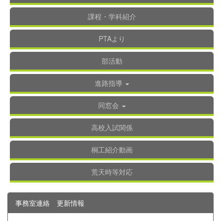
課程・学科紹介
PTAより
部活動
進路指導
同窓会
高校入試関係
桐工紹介動画
荒天時等対応
事務室連絡 更新情報