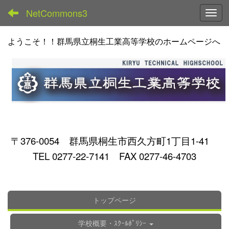
NetCommons3
Toggl
ようこそ！！群馬県立桐生工業高等学校のホームページへ
〒376-0054 群馬県桐生市西久方町1丁目1-41
TEL 0277-22-7141 FAX 0277-46-4703
トップページ
学校概要・ｽｸｰﾙﾎﾟﾘｼｰ