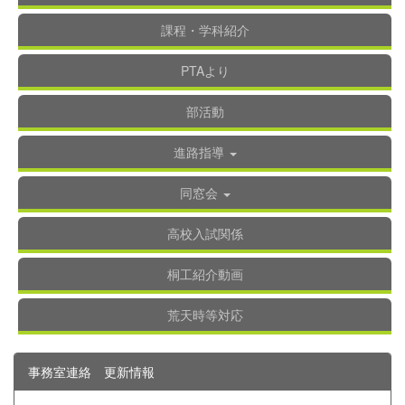
課程・学科紹介
PTAより
部活動
進路指導
同窓会
高校入試関係
桐工紹介動画
荒天時等対応
事務室連絡 更新情報