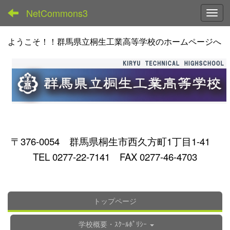
NetCommons3
Toggl
ようこそ！！群馬県立桐生工業高等学校のホームページへ
〒376-0054 群馬県桐生市西久方町1丁目1-41
TEL 0277-22-7141 FAX 0277-46-4703
トップページ
学校概要・ｽｸｰﾙﾎﾟﾘｼｰ