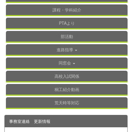
課程・学科紹介
PTAより
部活動
進路指導
同窓会
高校入試関係
桐工紹介動画
荒天時等対応
事務室連絡 更新情報