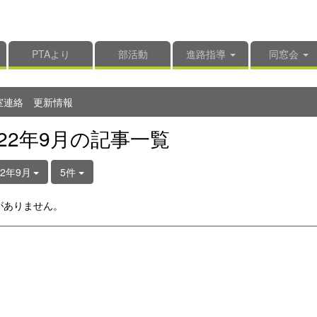
PTAより
部活動
進路指導
同窓会
室連絡 更新情報
022年9月の記事一覧
22年9月
5件
がありません。