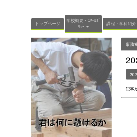
学校概要・ｽｸｰﾙﾎﾟ
トップページ
課程・学科紹介
ﾘｼｰ
事務
2
20
記事