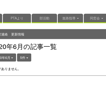
PTAより
部活動
進路指導
同窓会
室連絡 更新情報
020年6月の記事一覧
20年6月
5件
がありません。