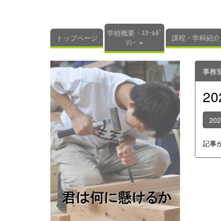
学校概要・ｽｸｰﾙﾎﾟ
トップページ
課程・学科紹介
ﾘｼｰ
事務
2
20
記事