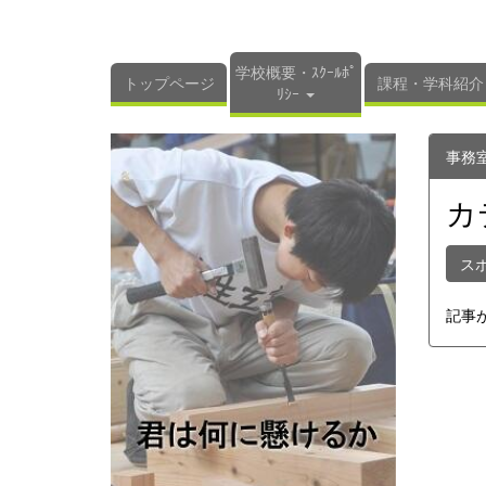
学校概要・ｽｸｰﾙﾎﾟ
トップページ
課程・学科紹介
ﾘｼｰ
事務
カ
ス
記事