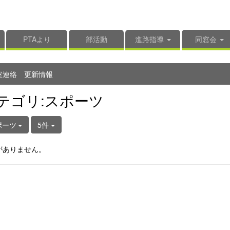
PTAより
部活動
進路指導
同窓会
室連絡 更新情報
テゴリ:スポーツ
ポーツ
5件
がありません。