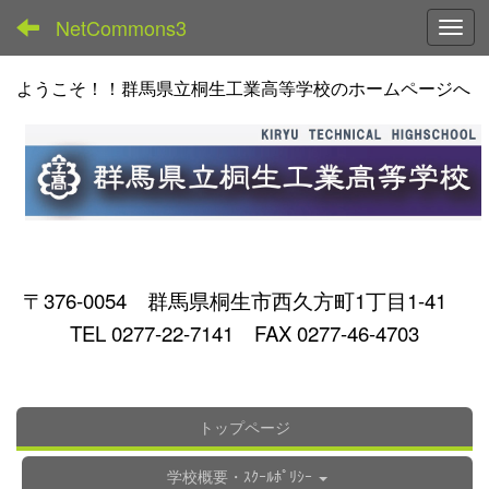
NetCommons3
Toggl
ようこそ！！群馬県立桐生工業高等学校のホームページへ
〒376-0054 群馬県桐生市西久方町1丁目1-41
TEL 0277-22-7141 FAX 0277-46-4703
トップページ
学校概要・ｽｸｰﾙﾎﾟﾘｼｰ