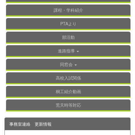
課程・学科紹介
PTAより
部活動
進路指導
同窓会
高校入試関係
桐工紹介動画
荒天時等対応
事務室連絡 更新情報