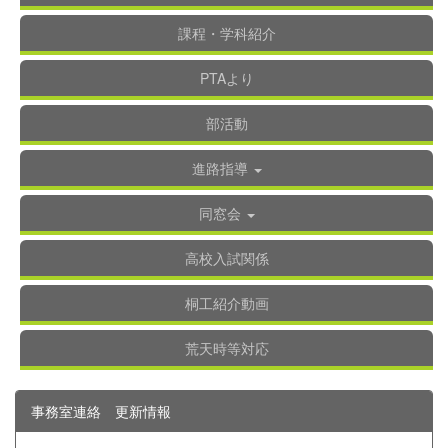
課程・学科紹介
PTAより
部活動
進路指導
同窓会
高校入試関係
桐工紹介動画
荒天時等対応
事務室連絡 更新情報