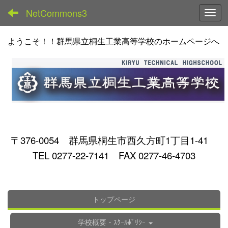
NetCommons3
Toggl
ようこそ！！群馬県立桐生工業高等学校のホームページへ
〒376-0054 群馬県桐生市西久方町1丁目1-41
TEL 0277-22-7141 FAX 0277-46-4703
トップページ
学校概要・ｽｸｰﾙﾎﾟﾘｼｰ