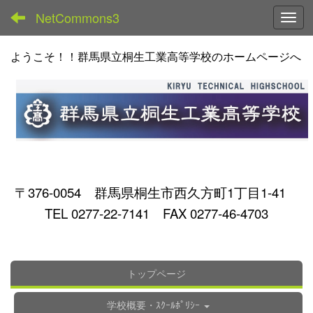
NetCommons3
Toggl
ようこそ！！群馬県立桐生工業高等学校のホームページへ
〒376-0054 群馬県桐生市西久方町1丁目1-41
TEL 0277-22-7141 FAX 0277-46-4703
トップページ
学校概要・ｽｸｰﾙﾎﾟﾘｼｰ