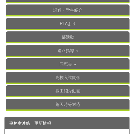
課程・学科紹介
PTAより
部活動
進路指導
同窓会
高校入試関係
桐工紹介動画
荒天時等対応
事務室連絡 更新情報