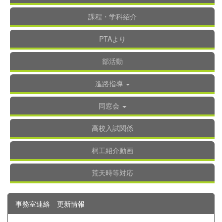
課程・学科紹介
PTAより
部活動
進路指導
同窓会
高校入試関係
桐工紹介動画
荒天時等対応
事務室連絡 更新情報