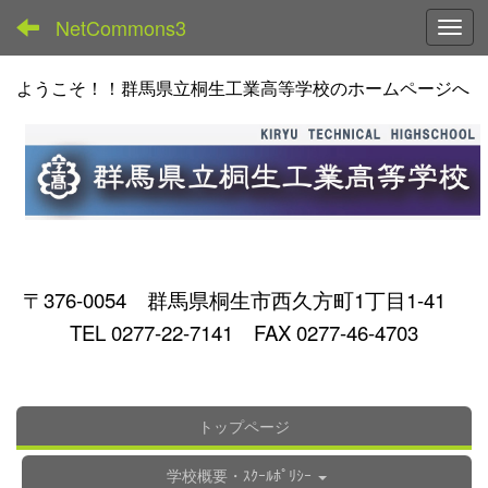
NetCommons3
Toggl
ようこそ！！群馬県立桐生工業高等学校のホームページへ
〒376-0054 群馬県桐生市西久方町1丁目1-41
TEL 0277-22-7141 FAX 0277-46-4703
トップページ
学校概要・ｽｸｰﾙﾎﾟﾘｼｰ