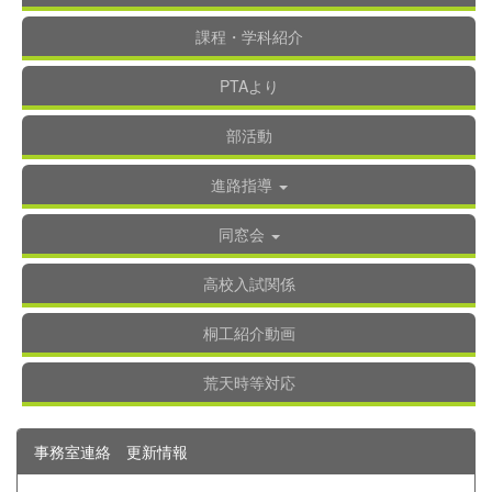
課程・学科紹介
PTAより
部活動
進路指導
同窓会
高校入試関係
桐工紹介動画
荒天時等対応
事務室連絡 更新情報