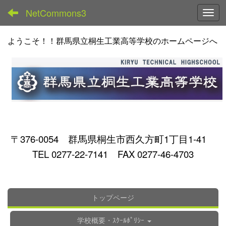
NetCommons3
Toggl
ようこそ！！群馬県立桐生工業高等学校のホームページへ
〒376-0054 群馬県桐生市西久方町1丁目1-41
TEL 0277-22-7141 FAX 0277-46-4703
トップページ
学校概要・ｽｸｰﾙﾎﾟﾘｼｰ