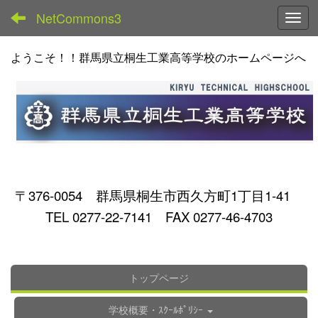
NetCommons3
Toggl
ようこそ！！群馬県立桐生工業高等学校のホームページへ
〒376-0054 群馬県桐生市西久方町1丁目1-41
TEL 0277-22-7141 FAX 0277-46-4703
トップページ
学校概要・ｽｸｰﾙﾎﾟﾘｼｰ