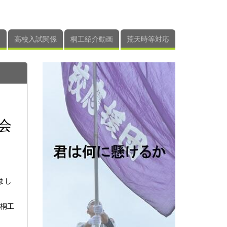
高校入試関係
桐工紹介動画
荒天時等対応
会
まし
桐工