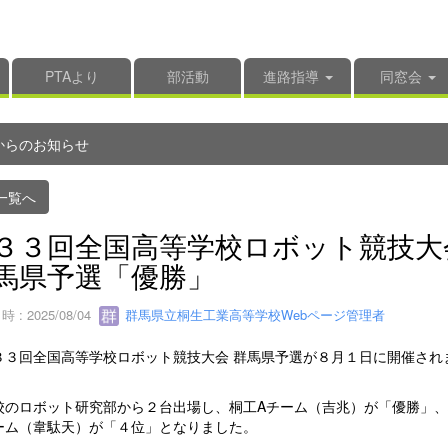
PTAより
部活動
進路指導
同窓会
からのお知らせ
一覧へ
３３回全国高等学校ロボット競技大
馬県予選「優勝」
 : 2025/08/04
群馬県立桐生工業高等学校Webページ管理者
３回全国高等学校ロボット競技大会 群馬県予選が８月１日に開催され
のロボット研究部から２台出場し、桐工Aチーム（吉兆）が「優勝」、
ーム（韋駄天）が「４位」となりました。