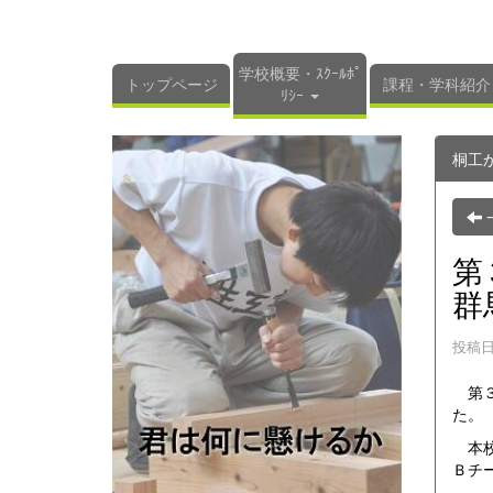
学校概要・ｽｸｰﾙﾎﾟ
トップページ
課程・学科紹介
ﾘｼｰ
桐工
第
群
投稿日時
第３
た。
本校
Ｂチ