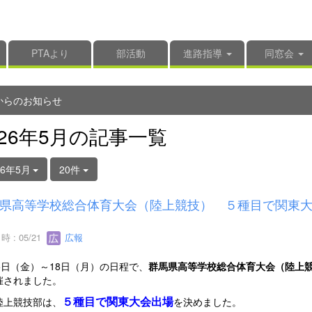
PTAより
部活動
進路指導
同窓会
からのお知らせ
026年5月の記事一覧
26年5月
20件
県高等学校総合体育大会（陸上競技） ５種目で関東
 : 05/21
広報
5日（金）～18日（月）の日程で、
群馬県高等学校総合体育大会（陸上
催されました。
５種目で関東大会出場
陸上競技部は、
を決めました。