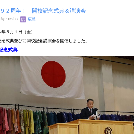
９２周年！ 開校記念式典＆講演会
 : 05/08
広報
８年５月１日（金）
記念式典並びに開校記念講演会を開催しました。
記念式典