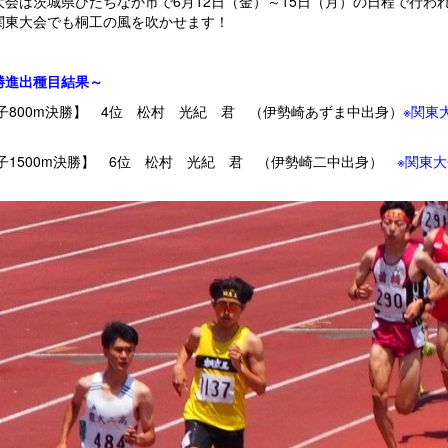
大会は茨城県ひたちなか市で6月12日（金）～15日（月）の日程で行わ
関東大会でも桐工の風を吹かせます！
勝進出種目結果～
子800m決勝】 4位 松村 光紀 君 （伊勢崎あずま中出身）
※関東
子1500m決勝】 6位 松村 光紀 君 （伊勢崎二中出身）
※関東