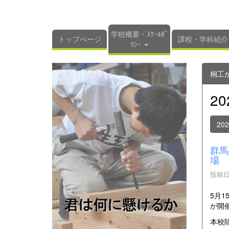
学校概要・ｽｸｰﾙﾎﾟ
トップページ
課程・学科紹介
ﾘｼｰ
桐工
2
20
群馬
場
投稿日時
5月1
が開
本校