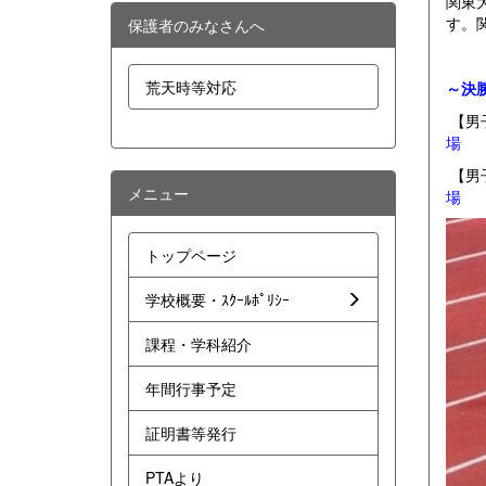
関東
す。
保護者のみなさんへ
荒天時等対応
～決
【男
場
【男
メニュー
場
トップページ
学校概要・ｽｸｰﾙﾎﾟﾘｼｰ
課程・学科紹介
年間行事予定
証明書等発行
PTAより