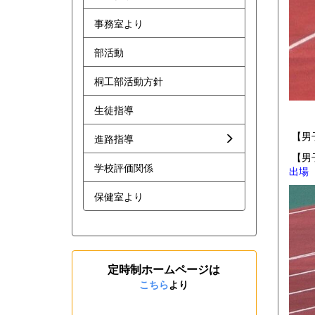
事務室より
部活動
桐工部活動方針
生徒指導
【男
進路指導
【男
学校評価関係
出場
保健室より
定時制ホームページは
こちら
より