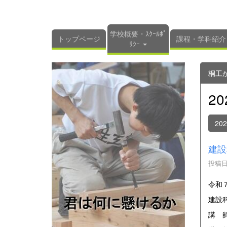
学校概要・ｽｸｰﾙﾎﾟ
トップページ
課程・学科紹介
ﾘｼｰ
桐工
2
20
建設
投稿日時
令和
建設
講 