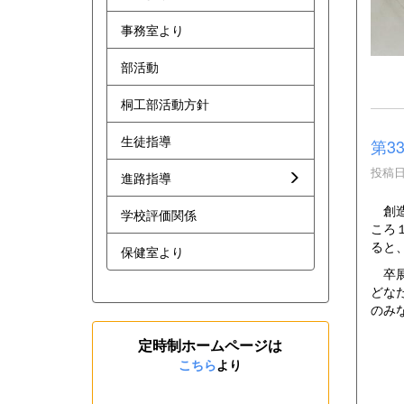
事務室より
部活動
桐工部活動方針
生徒指導
第3
投稿日時
進路指導
創造
学校評価関係
ころ
ると
保健室より
卒展
どな
のみ
定時制ホームページは
こちら
より