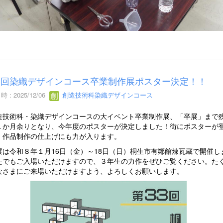
3回染織デザインコース卒業制作展ポスター決定！！
 : 2025/12/06
創造技術科染織デザインコース
技術科・染織デザインコースの大イベント卒業制作展、「卒展」まで
１か月余りとなり、今年度のポスターが決定しました！街にポスターが
、作品制作の仕上げにも力が入ります。
は令和８年１月16日（金）～18日（日）桐生市有鄰館煉瓦蔵で開催し
たでもご入場いただけますので、３年生の力作をぜひご覧ください。た
なさまにご来場いただけますよう、よろしくお願いします。