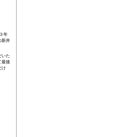
３年
の新井
だいた
て最後
だけ