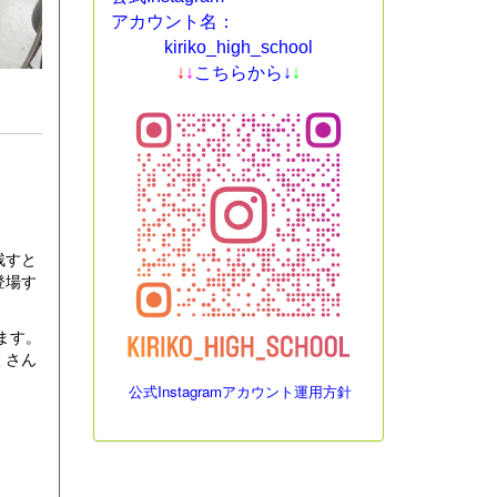
アカウント名：
kiriko_high_school
↓
↓
こちらから↓
↓
残すと
登場す
ます。
くさん
公式Instagramアカウント運用方針