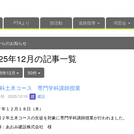
PTAより
部活動
進路指導
同窓会
からのお知らせ
025年12月の記事一覧
25年12月
50件
科土木コース 専門学科講師授業
 : 2025/12/19
建設
７年１２月１８日（木）
科２年土木コースの生徒を対象に専門学科講師授業が行われました。
師：あおみ建設株式会社 様