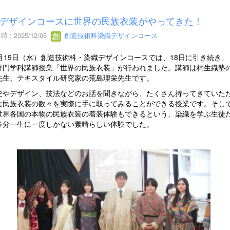
デザインコースに世界の民族衣装がやってきた！
 : 2025/12/05
創造技術科染織デザインコース
月19日（水）創造技術科・染織デザインコースでは、18日に引き続き、
専門学科講師授業「世界の民族衣装」が行われました。講師は桐生織塾
先生、テキスタイル研究家の荒島理栄先生です。
やデザイン、技法などのお話を聞きながら、たくさん持ってきていた
な民族衣装の数々を実際に手に取ってみることができる授業です。そし
世界各国の本物の民族衣装の着装体験もできるという、染織を学ぶ生徒
多分一生に一度しかない素晴らしい体験でした。