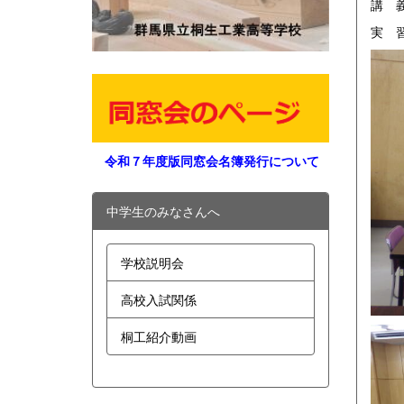
講 
実 
令和７年度版同窓会名簿発行について
中学生のみなさんへ
学校説明会
高校入試関係
桐工紹介動画