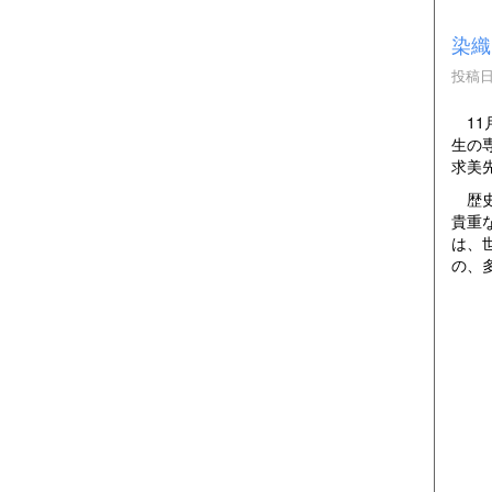
染織
投稿日時
11
生の
求美
歴史
貴重
は、
の、