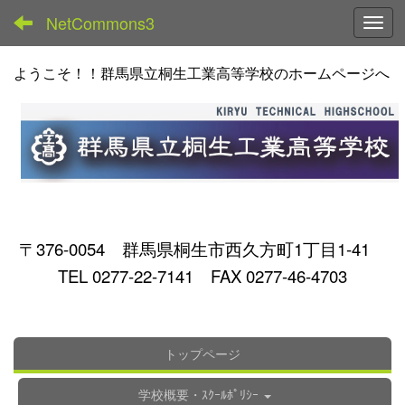
NetCommons3
Toggl
ようこそ！！群馬県立桐生工業高等学校のホームページへ
〒376-0054 群馬県桐生市西久方町1丁目1-41
TEL 0277-22-7141 FAX 0277-46-4703
トップページ
学校概要・ｽｸｰﾙﾎﾟﾘｼｰ