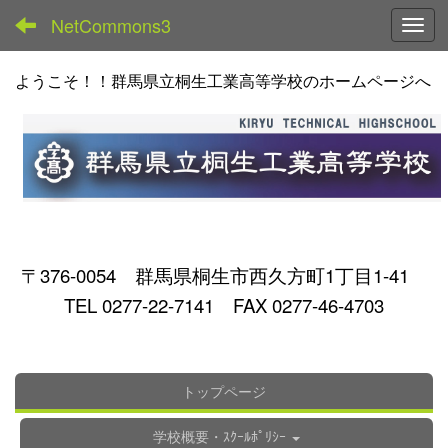
NetCommons3
Toggl
ようこそ！！群馬県立桐生工業高等学校のホームページへ
〒376-0054 群馬県桐生市西久方町1丁目1-41
TEL 0277-22-7141 FAX 0277-46-4703
トップページ
学校概要・ｽｸｰﾙﾎﾟﾘｼｰ