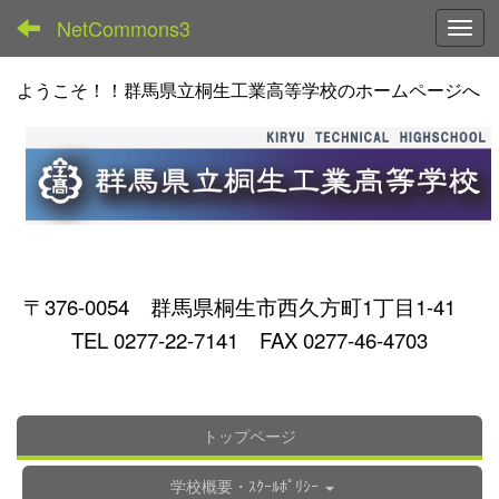
NetCommons3
Toggl
ようこそ！！群馬県立桐生工業高等学校のホームページへ
〒376-0054 群馬県桐生市西久方町1丁目1-41
TEL 0277-22-7141 FAX 0277-46-4703
トップページ
学校概要・ｽｸｰﾙﾎﾟﾘｼｰ