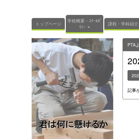
学校概要・ｽｸｰﾙﾎﾟ
トップページ
課程・学科紹介
ﾘｼｰ
PTA
2
20
記事