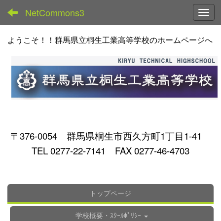
NetCommons3
Toggl
ようこそ！！群馬県立桐生工業高等学校のホームページへ
〒376-0054 群馬県桐生市西久方町1丁目1-41
TEL 0277-22-7141 FAX 0277-46-4703
トップページ
学校概要・ｽｸｰﾙﾎﾟﾘｼｰ