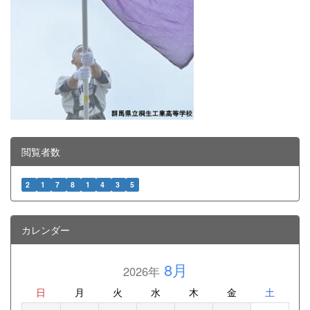
閲覧者数
2
1
7
8
1
4
3
5
カレンダー
8月
2026年
日
月
火
水
木
金
土