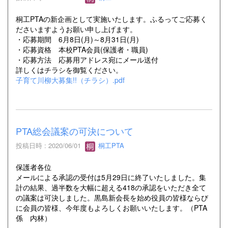
桐工PTAの新企画として実施いたします。ふるってご応募く
ださいますようお願い申し上げます。
・応募期間 6月8日(月)～8月31日(月)
・応募資格 本校PTA会員(保護者・職員)
・応募方法 応募用アドレス宛にメール送付
詳しくはチラシを御覧ください。
子育て川柳大募集!!（チラシ）.pdf
PTA総会議案の可決について
投稿日時 : 2020/06/01
桐工PTA
保護者各位
メールによる承認の受付は5月29日に終了いたしました。集
計の結果、過半数を大幅に超える418の承認をいただき全て
の議案は可決しました。黒島新会長を始め役員の皆様ならび
に会員の皆様、今年度もよろしくお願いいたします。（PTA
係 内林）