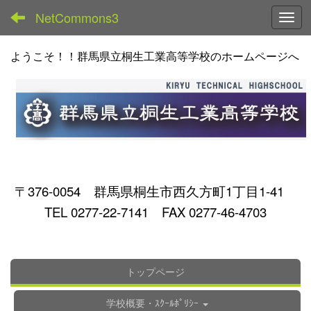
NetCommons3
Toggl
ようこそ！！群馬県立桐生工業高等学校のホームページへ
〒376-0054 群馬県桐生市西久方町1丁目1-41
TEL 0277-22-7141 FAX 0277-46-4703
トップページ
学校概要・ｽｸｰﾙﾎﾟﾘｼｰ