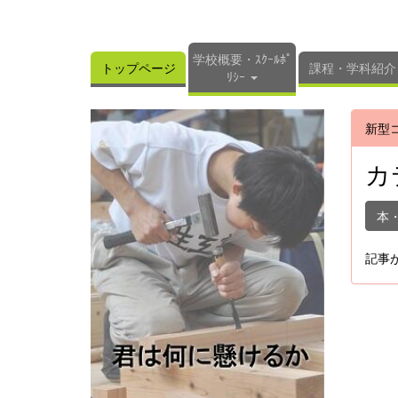
学校概要・ｽｸｰﾙﾎﾟ
トップページ
課程・学科紹介
ﾘｼｰ
新型
カ
本
記事