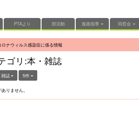
PTAより
部活動
進路指導
同窓会
コロナウィルス感染症に係る情報
テゴリ:本・雑誌
・雑誌
5件
がありません。