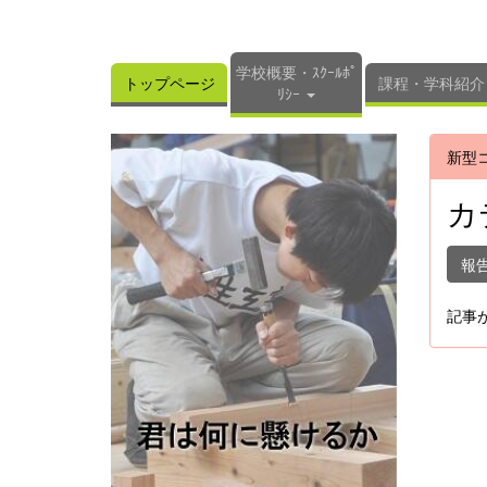
学校概要・ｽｸｰﾙﾎﾟ
トップページ
課程・学科紹介
ﾘｼｰ
新型
カ
報
記事