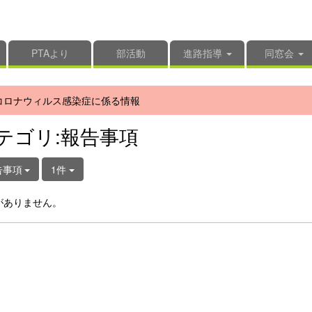
PTAより
部活動
進路指導
同窓会
コロナウィルス感染症に係る情報
テゴリ:報告事項
告事項
1件
がありません。