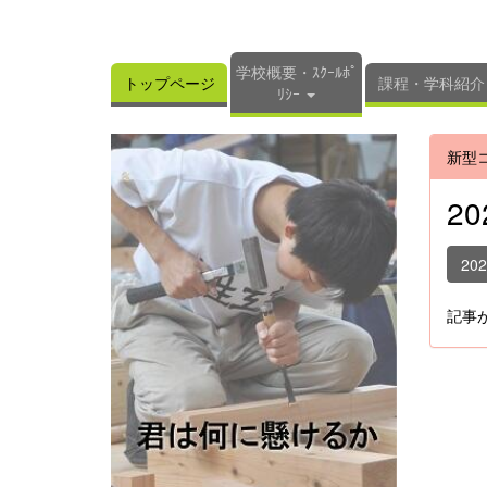
学校概要・ｽｸｰﾙﾎﾟ
トップページ
課程・学科紹介
ﾘｼｰ
新型
2
20
記事