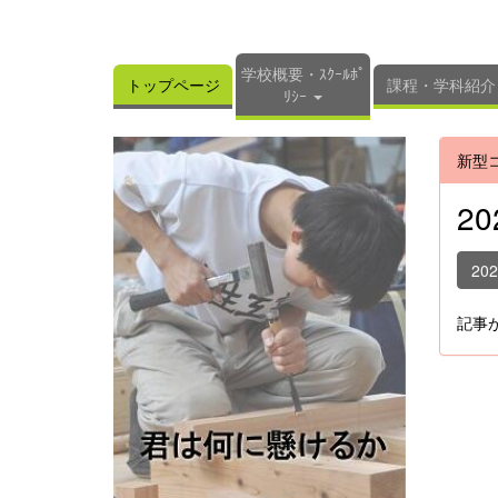
学校概要・ｽｸｰﾙﾎﾟ
トップページ
課程・学科紹介
ﾘｼｰ
新型
2
20
記事