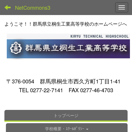
NetCommons3
Toggl
ようこそ！！群馬県立桐生工業高等学校のホームページへ
〒376-0054 群馬県桐生市西久方町1丁目1-41
TEL 0277-22-7141 FAX 0277-46-4703
トップページ
学校概要・ｽｸｰﾙﾎﾟﾘｼｰ