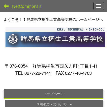
NetCommons3
Toggl
ようこそ！！群馬県立桐生工業高等学校のホームページへ
〒376-0054 群馬県桐生市西久方町1丁目1-41
TEL 0277-22-7141 FAX 0277-46-4703
トップページ
学校概要・ｽｸｰﾙﾎﾟﾘｼｰ