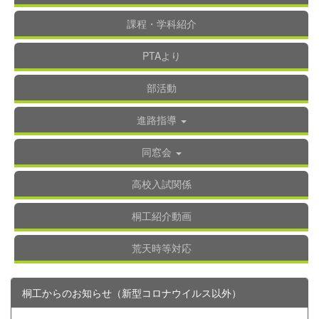
課程・学科紹介
PTAより
部活動
進路指導
同窓会
高校入試関係
桐工紹介動画
荒天時等対応
桐工からのお知らせ（新型コロナウイルス以外）