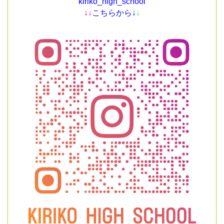
kiriko_high_school
↓
↓
こちらから↓
↓