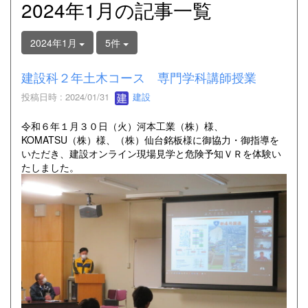
2024年1月の記事一覧
2024年1月
5件
建設科２年土木コース 専門学科講師授業
投稿日時 : 2024/01/31
建設
令和６年１月３０日（火）河本工業（株）様、
KOMATSU（株）様、（株）仙台銘板様に御協力・御指導を
いただき、建設オンライン現場見学と危険予知ＶＲを体験い
たしました。