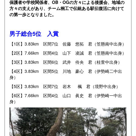
保護者や学校関係者、OB・OGの方々による後援会、地域の
方々の支えがあり、チーム桐工で伝統ある駅伝復活に向けて
の第一歩となりました。
男子総合5位 入賞
【1区】3.83km 区間7位 佐藤 悠拓 君（笠懸南中出身）
【2区】7.66km 区間4位 山下 凌誠 君（笠懸南中出身）
【3区】3.83km 区間6位 武井 伶央 君（桂萱中出身）
【4区】3.83km 区間5位 川地 豪心 君（伊勢崎二中出
身）
【5区】3.83km 区間7位 岩木 楓 君（境野中出身）
【6区】7.66km 区間4位 山口 眞史 君（伊勢崎一中出
身）