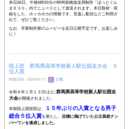
本日26日、午後6時30分のNHK前橋放送局制作「ほっとぐん
ま６３０」内でニュースとして放送されます。本日取材・収
録をした、ホッカホカの情報です。見逃し配信などご利用さ
れて、ぜひご覧ください。
なお、卒業制作展のムービーを近日公開予定です。お楽しみ
に！
陸上部 群馬県高等学校新人駅伝競走大会 ５
位入賞
投稿日時 : 2024/01/17
広報
群馬県高等学校新人駅伝競走
令和６年１月１３日(土)に
大会
が開催されました。
１５
年ぶりの入賞となる男子
本校陸上競技部は、
総合５位入賞
を果たし、
目標に掲げていた公立高校ナン
バーワンを達成しました。