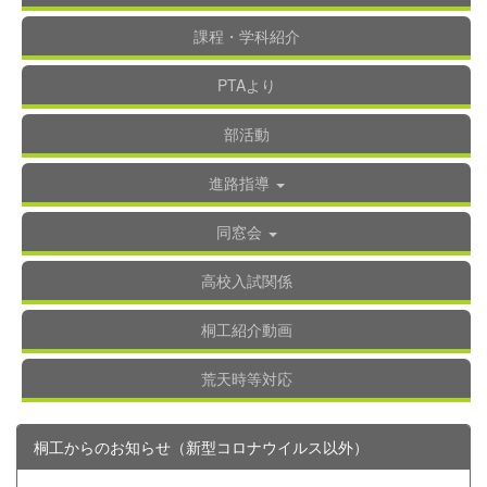
課程・学科紹介
PTAより
部活動
進路指導
同窓会
高校入試関係
桐工紹介動画
荒天時等対応
桐工からのお知らせ（新型コロナウイルス以外）