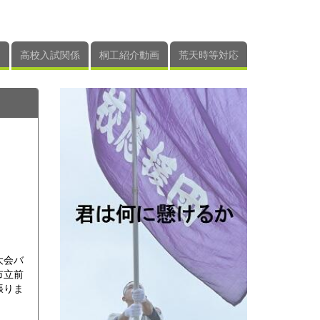
高校入試関係
桐工紹介動画
荒天時等対応
大会バ
市立前
張りま