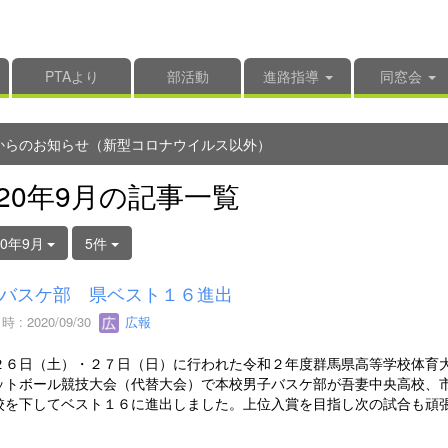
PTAより
部活動
進路指導
同窓会
からのお知らせ（新型コロナウイルス以外）
020年9月の記事一覧
20年9月
5件
バスケ部 県ベスト１６進出
 : 2020/09/30
広報
２６日（土）・２７日（日）に行われた令和２年度群馬県高等学校体育
ットボール競技大会（代替大会）で本校男子バスケ部が吾妻中央高校、
校を下してベスト１６に進出しました。上位入賞を目指し次の試合も頑