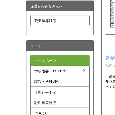
保護者のみなさんへ
荒天時等対応
メニュー
建築
トップページ
投稿日時
学校概要・ｽｸｰﾙﾎﾟﾘｼｰ
建築
夏休
課程・学科紹介
ペ」
年間行事予定
証明書等発行
PTAより