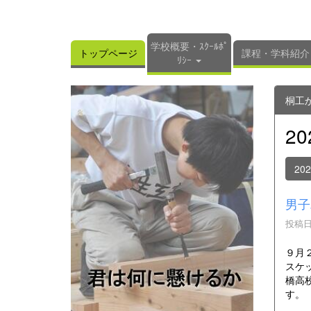
学校概要・ｽｸｰﾙﾎﾟ
トップページ
課程・学科紹介
ﾘｼｰ
桐工
2
20
男子
投稿日時
９月
スケ
橋高
す。