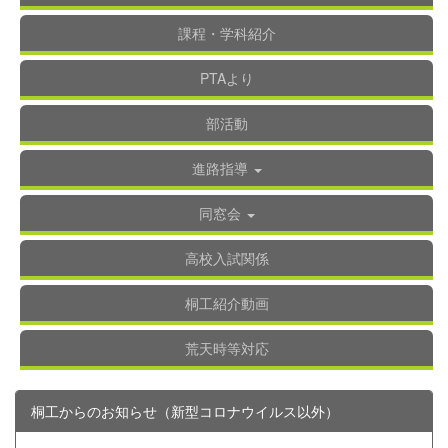
課程・学科紹介
PTAより
部活動
進路指導
同窓会
高校入試関係
桐工紹介動画
荒天時等対応
桐工からのお知らせ（新型コロナウイルス以外）