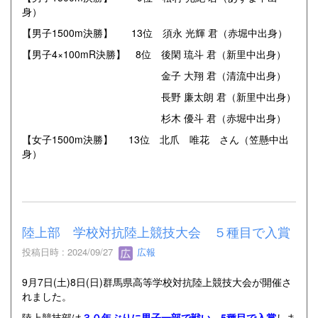
身）
【男子1500m決勝】 13位 須永 光輝 君（赤堀中出身）
【男子4×100mR決勝】 8位 後閑 琉斗 君（新里中出身）
金子 大翔 君（清流中出身）
長野 廉太朗 君（新里中出身）
杉木 優斗 君（赤堀中出身）
【女子1500m決勝】 13位 北爪 唯花 さん（笠懸中出
身）
陸上部 学校対抗陸上競技大会 ５種目で入賞
投稿日時 : 2024/09/27
広報
9月7日(土)8日(日)群馬県高等学校対抗陸上競技大会が開催さ
れました。
陸上競技部は
３０年ぶりに男子一部で戦い、5種目で入賞
しま