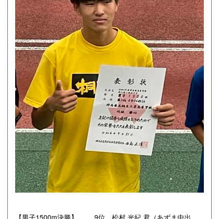
【男子1500m決勝】 9位 松村 光紀 君（あずま中出