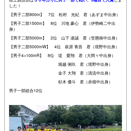
した！
【男子二部800m】 7位 松村 光紀 君（あずま中出身）
【男子二部1500m】 8位 川地 豪心 君（伊勢崎二中出
身）
【男子二部5000m】 2位 山下 凌誠 君（笠懸南中出身）
【男子二部5000mW】 4位 萩原 青吾 君（境野中出身）
【男子4×100mR】 8位 堤 愛翔 君（大間々中出身）
堀越 俐玖 君（境野中出身）
金子 大翔 君（清流中出身）
杉木 優斗 君（赤堀中出身）
男子一部総合12位