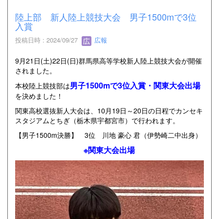
陸上部 新人陸上競技大会 男子1500mで3位
入賞
投稿日時 : 2024/09/27
広報
9月21日(土)22日(日)群馬県高等学校新人陸上競技大会が開催
されました。
男子1500mで3位入賞・関東大会出場
本校陸上競技部は
を決めました！
関東高校選抜新人大会は、10月19日～20日の日程でカンセキ
スタジアムとちぎ（栃木県宇都宮市）で行われます。
【男子1500m決勝】 3位 川地 豪心 君（伊勢崎二中出身）
※関東大会出場