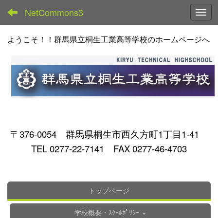
NetCommons3
Toggl
ようこそ！！群馬県立桐生工業高等学校のホームページへ
〒376-0054 群馬県桐生市西久方町1丁目1-41
TEL 0277-22-7141 FAX 0277-46-4703
トップページ
学校概要・ｽｸｰﾙﾎﾟﾘｼｰ