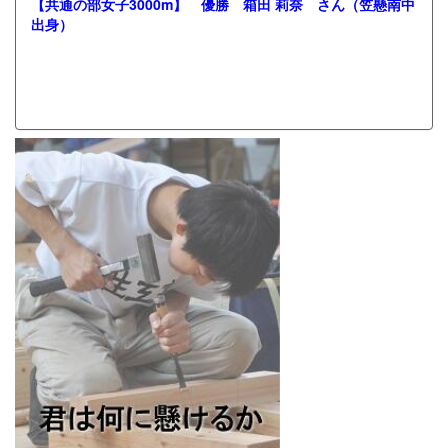
【共通の部女子3000m】 優勝 箱田 莉奈 さん（笠懸南中
出身）