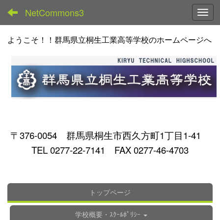
NetCommons3
Toggl
ようこそ！！群馬県立桐生工業高等学校のホームページへ
〒376-0054 群馬県桐生市西久方町1丁目1-41
TEL 0277-22-7141 FAX 0277-46-4703
トップページ
学校概要・ｽｸｰﾙﾎﾟﾘｼｰ