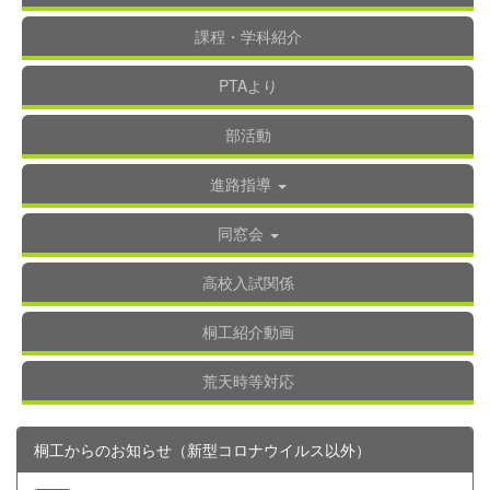
課程・学科紹介
PTAより
部活動
進路指導
同窓会
高校入試関係
桐工紹介動画
荒天時等対応
桐工からのお知らせ（新型コロナウイルス以外）