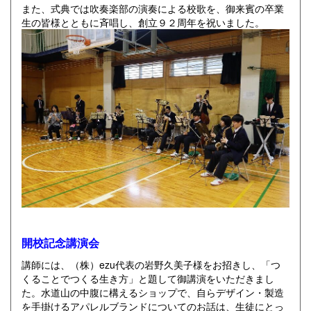
また、式典では吹奏楽部の演奏による校歌を、御来賓の卒業
生の皆様とともに斉唱し、創立９２周年を祝いました。
開校記念講演会
講師には、（株）ezu代表の岩野久美子様をお招きし、「つ
くることでつくる生き方」と題して御講演をいただきまし
た。水道山の中腹に構えるショップで、自らデザイン・製造
を手掛けるアパレルブランドについてのお話は、生徒にとっ