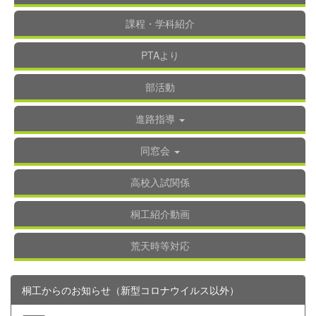
課程・学科紹介
PTAより
部活動
進路指導
同窓会
高校入試関係
桐工紹介動画
荒天時等対応
桐工からのお知らせ（新型コロナウイルス以外）