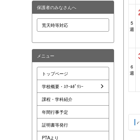
保護者のみなさんへ
5
荒天時等対応
週
メニュー
6
週
トップページ
学校概要・ｽｸｰﾙﾎﾟﾘｼｰ
課程・学科紹介
年間行事予定
証明書等発行
PTAより