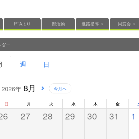
PTAより
部活動
進路指導
同窓会
ンダー
月
週
日
8月
2026年
今月へ
日
月
火
水
木
金
26
27
28
29
30
31
1