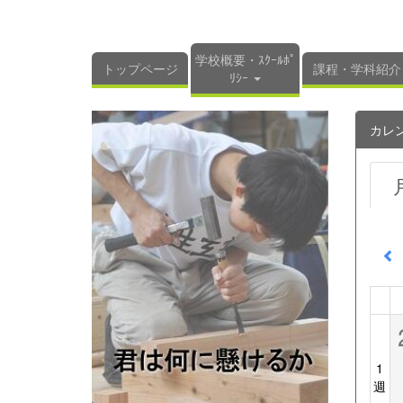
学校概要・ｽｸｰﾙﾎﾟ
トップページ
課程・学科紹介
ﾘｼｰ
カレ
1
週