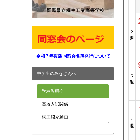
2
週
令和７年度版同窓会名簿発行について
中学生のみなさんへ
3
週
学校説明会
高校入試関係
桐工紹介動画
4
週